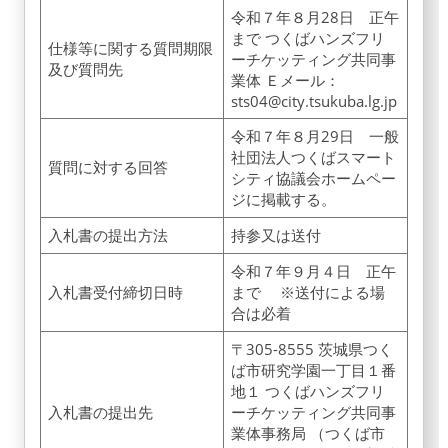
令和７年８月28日 正午
まで つくばハンズフリ
仕様等に関する質問期限
ーチケッティング共同事
及び質問先
業体 Ｅメール：
sts04@city.tsukuba.lg.jp
令和７年８月29日 一般
社団法人つくばスマート
質問に対する回答
シティ協議会ホームペー
ジに掲載する。
入札書の提出方法
持参又は送付
令和７年９月４日 正午
入札書受付締切日時
まで ※送付による場
合は必着
〒305-8555 茨城県つく
ば市研究学園一丁目１番
地１ つくばハンズフリ
入札書の提出先
ーチケッティング共同事
業体事務局 （つくば市