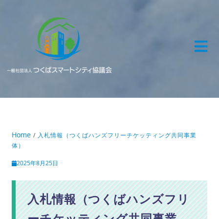
Skip
to
content
Home
入札情報（つくばハンズフリーチケッティング共同事業
体）
2025年8月25日
入札情報（つくばハンズフリ
ーチケッティング共同事業