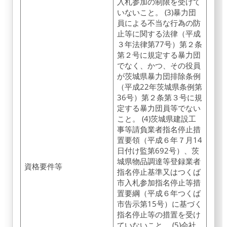
入札参加の制限を受けて
いないこと。 (3)暴力団
員による不当な行為の防
止等に関する法律（平成
３年法律第77号）第２条
第２号に規定する暴力団
でなく、かつ、その役員
が茨城県暴力団排除条例
（平成22年茨城県条例第
36号）第２条第３号に規
定する暴力団員等でない
こと。 (4)茨城県建設工
事等請負業者指名停止措
置要領（平成６年７月14
日付け監第692号）、茨
城県物品調達等登録業者
資格要件等
指名停止基準又はつくば
市入札参加指名停止等措
置要綱（平成６年つくば
市告示第15号）に基づく
指名停止等の措置を受け
ていないこと。 (5)会社