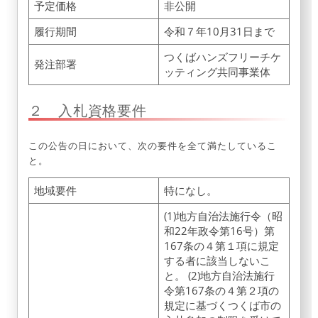
予定価格
非公開
履行期間
令和７年10月31日まで
つくばハンズフリーチケ
発注部署
ッティング共同事業体
２ 入札資格要件
この公告の日において、次の要件を全て満たしているこ
と。
地域要件
特になし。
(1)地方自治法施行令（昭
和22年政令第16号）第
167条の４第１項に規定
する者に該当しないこ
と。 (2)地方自治法施行
令第167条の４第２項の
規定に基づくつくば市の